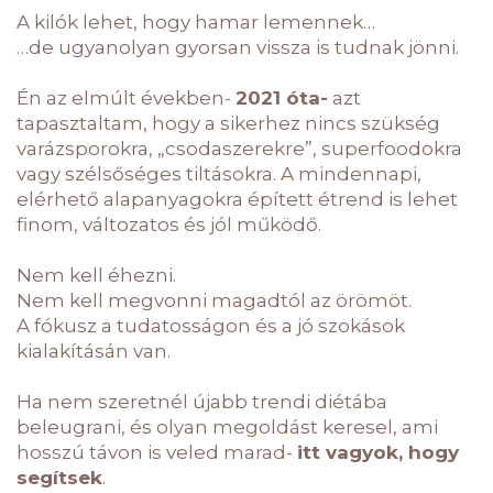
A kilók lehet, hogy hamar lemennek…
…de ugyanolyan gyorsan vissza is tudnak jönni.
Én az elmúlt években-
2021 óta-
azt
tapasztaltam, hogy a sikerhez nincs szükség
varázsporokra, „csodaszerekre”, superfoodokra
vagy szélsőséges tiltásokra. A mindennapi,
elérhető alapanyagokra épített étrend is lehet
finom, változatos és jól működő.
Nem kell éhezni.
Nem kell megvonni magadtól az örömöt.
A fókusz a tudatosságon és a jó szokások
kialakításán van.
Ha nem szeretnél újabb trendi diétába
beleugrani, és olyan megoldást keresel, ami
hosszú távon is veled marad-
itt vagyok, hogy
segítsek
.