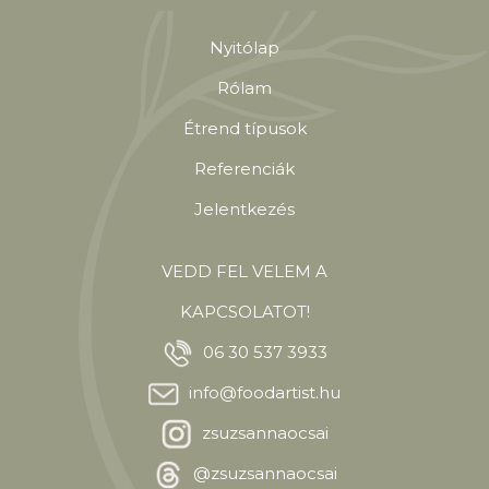
Nyitólap
Rólam
Étrend típusok
Referenciák
Jelentkezés
VEDD FEL VELEM A
KAPCSOLATOT!
06 30 537 3933
info@foodartist.hu
zsuzsannaocsai
@zsuzsannaocsai